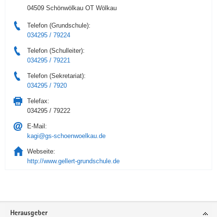
04509 Schönwölkau OT Wölkau
Telefon (Grundschule):
034295 / 79224
Telefon (Schulleiter):
034295 / 79221
Telefon (Sekretariat):
034295 / 7920
Telefax:
034295 / 79222
E-Mail:
kagi@gs-schoenwoelkau.de
Webseite:
http://www.gellert-grundschule.de
Service
Herausgeber