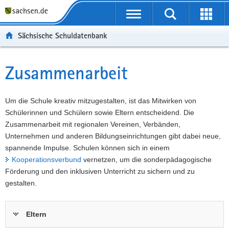
P
Portalübergreifende
o
P
Navigation
Suche
Erweit
r
o
H
starten
öffnen
Sächsische Schuldatenbank
t
r
a
W
a
t
u
e
S
l
a
p
i
e
Zusammenarbeit
Hauptinhalt
ü
l
t
t
r
b
n
i
e
v
e
a
n
r
i
Um die Schule kreativ mitzugestalten, ist das Mitwirken von
r
v
h
e
c
Schülerinnen und Schülern sowie Eltern entscheidend. Die
g
i
a
I
e
Zusammenarbeit mit regionalen Vereinen, Verbänden,
r
g
l
n
Unternehmen und anderen Bildungseinrichtungen gibt dabei neue,
e
a
t
f
spannende Impulse. Schulen können sich in einem
i
t
o
Kooperationsverbund
vernetzen, um die sonderpädagogische
f
i
r
Förderung und den inklusiven Unterricht zu sichern und zu
e
o
m
gestalten.
n
n
a
d
t
Eltern
e
i
N
o