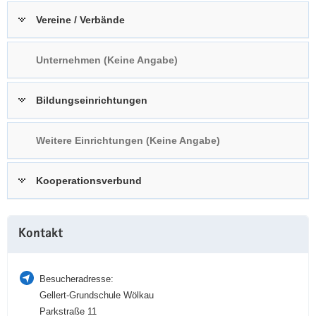
a
n
Vereine / Verbände
v
i
Unternehmen (Keine Angabe)
g
a
t
Bildungseinrichtungen
i
o
Weitere Einrichtungen (Keine Angabe)
n
Kooperationsverbund
Weitere
Kontakt
Information
Besucheradresse:
Gellert-Grundschule Wölkau
Parkstraße 11