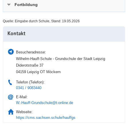
Fortbildung
a
n
v
i
Quelle: Eingabe durch Schule, Stand: 19.05.2026
g
Weitere
a
Kontakt
Information
t
i
o
Besucheradresse:
n
Wilhelm-Hauff-Schule - Grundschule der Stadt Leipzig
Diderotstraße 37
04159 Leipzig OT Möckern
Telefon (Telefon):
0341 / 9083440
E-Mail:
W.-Hauff-Grundschule@t-online.de
Webseite:
https://cms.sachsen.schule/hauffgs