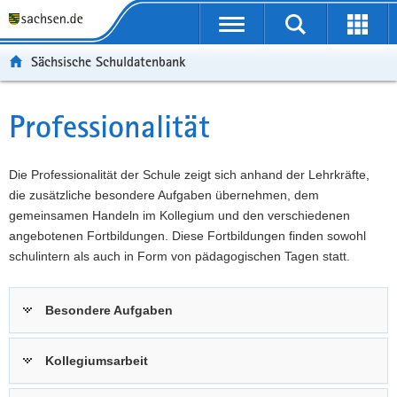
P
Portalübergreifende
o
P
Navigation
Suche
Erweit
r
o
H
starten
öffnen
Sächsische Schuldatenbank
t
r
a
W
a
t
u
e
S
l
a
p
i
e
Professionalität
Hauptinhalt
ü
l
t
t
r
b
n
i
e
v
e
a
n
r
i
Die Professionalität der Schule zeigt sich anhand der Lehrkräfte,
r
v
h
e
c
die zusätzliche besondere Aufgaben übernehmen, dem
g
i
a
I
e
gemeinsamen Handeln im Kollegium und den verschiedenen
r
g
l
n
angebotenen Fortbildungen. Diese Fortbildungen finden sowohl
e
a
t
f
schulintern als auch in Form von pädagogischen Tagen statt.
i
t
o
f
i
r
Besondere Aufgaben
e
o
m
n
n
a
d
t
Kollegiumsarbeit
e
i
N
o