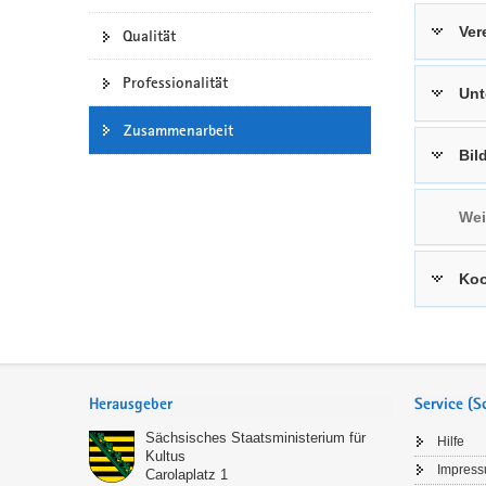
a
n
Ver
Qualität
v
i
Professionalität
Un
g
a
Zusammenarbeit
t
Bil
i
o
Wei
n
Koo
Service
Herausgeber
Service (
Sächsisches Staatsministerium für
Hilfe
Kultus
Impres
Carolaplatz 1