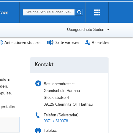
Suchbegriff
rvice
Suche starten
Erweiterung
öffnen
Übergeordnete Seiten
Animationen stoppen
Seite vorlesen
Anmelden
Weitere
Kontakt
Information
hülern
Besucheradresse:
nden,
Grundschule Harthau
pulse.
Stöcklstraße 4
09125 Chemnitz OT Harthau
gestalten.
Telefon (Sekretariat):
0371 / 510078
Telefax: