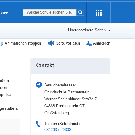
Suchbegriff
rvice
Suche starten
Erweiterung
öffnen
Übergeordnete Seiten
Animationen stoppen
Seite vorlesen
Anmelden
Weitere
Kontakt
Information
hülern
Besucheradresse:
nden,
Grundschule Parthenstein
pulse.
Werner-Seelenbinder-Straße 7
04668 Parthenstein OT
gestalten.
Großsteinberg
Telefon (Sekretariat):
034293 / 29303