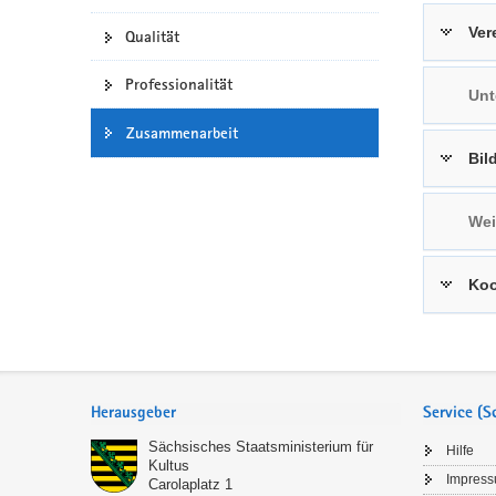
a
n
Ver
Qualität
v
i
Professionalität
Unt
g
a
Zusammenarbeit
t
Bil
i
o
Wei
n
Koo
Service
Herausgeber
Service (
Sächsisches Staatsministerium für
Hilfe
Kultus
Impres
Carolaplatz 1