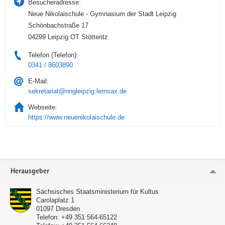
Besucheradresse:
Neue Nikolaischule - Gymnasium der Stadt Leipzig
Schönbachstraße 17
04299 Leipzig OT Stötteritz
Telefon (Telefon):
0341 / 8603890
E-Mail:
sekretariat@nngleipzig.lernsax.de
Webseite:
https://www.neuenikolaischule.de
Service
Herausgeber
Sächsisches Staatsministerium für Kultus
Carolaplatz 1
01097
Dresden
Telefon:
+49 351 564-65122