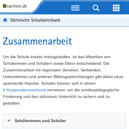
P
Portalübergreifende
o
P
Navigation
Suche
Erweit
r
o
H
starten
öffnen
Sächsische Schuldatenbank
t
r
a
W
a
t
u
e
S
l
a
p
i
e
Zusammenarbeit
Hauptinhalt
ü
l
t
t
r
b
n
i
e
v
e
a
n
r
i
Um die Schule kreativ mitzugestalten, ist das Mitwirken von
r
v
h
e
c
Schülerinnen und Schülern sowie Eltern entscheidend. Die
g
i
a
I
e
Zusammenarbeit mit regionalen Vereinen, Verbänden,
r
g
l
n
Unternehmen und anderen Bildungseinrichtungen gibt dabei neue,
e
a
t
f
spannende Impulse. Schulen können sich in einem
i
t
o
Kooperationsverbund
vernetzen, um die sonderpädagogische
f
i
r
Förderung und den inklusiven Unterricht zu sichern und zu
e
o
m
gestalten.
n
n
a
d
t
Schülerinnen und Schüler
e
i
N
o