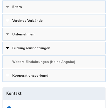
a
n
Eltern
v
i
Vereine / Verbände
g
a
t
Unternehmen
i
o
Bildungseinrichtungen
n
Weitere Einrichtungen (Keine Angabe)
Kooperationsverbund
Weitere
Kontakt
Information