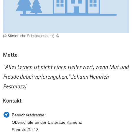
a
n
v
i
g
a
(© Sächsische Schuldatenbank)
©
t
i
o
Motto
n
"Alles Lernen ist nicht einen Heller wert, wenn Mut und
Freude dabei verlorengehen." Johann Heinrich
Pestalozzi
Kontakt
Besucheradresse:
Oberschule an der Elsteraue Kamenz
Saarstraße 18