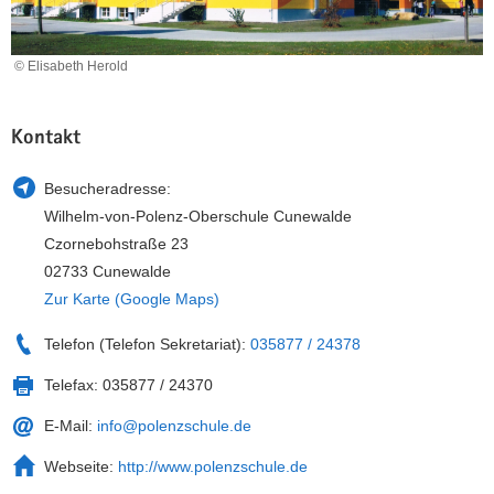
a
n
v
© Elisabeth Herold
i
g
a
Kontakt
t
i
Besucheradresse:
o
Wilhelm-von-Polenz-Oberschule Cunewalde
n
Czornebohstraße 23
02733 Cunewalde
Zur Karte (Google Maps)
Telefon (Telefon Sekretariat):
035877 / 24378
Telefax:
035877 / 24370
E-Mail:
info@polenzschule.de
Webseite:
http://www.polenzschule.de