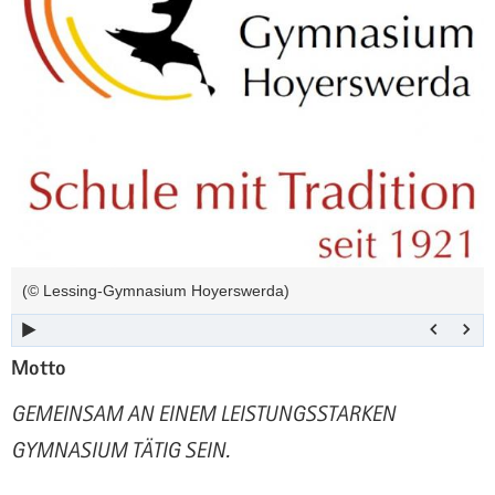
a
n
v
i
g
a
t
i
o
n
(© Lessing-Gymnasium Hoyerswerda)
Motto
GEMEINSAM AN EINEM LEISTUNGSSTARKEN
GYMNASIUM TÄTIG SEIN.