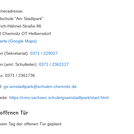
heradresse:
schule "Am Stadtpark"
rich-Hähnel-Straße 86
 Chemnitz OT Helbersdorf
arte (Google Maps)
on (Sekretariat):
0371 / 229027
on (amt. Schulleiter):
0371 / 2362127
ax:
0371 / 2361736
l:
gs-amstadtpark@schulen-chemnitz.de
eite:
https://cms.sachsen.schule/gsamstadtpark/start.html
 offenen Tür
t kein Tag der offenen Tür geplant.