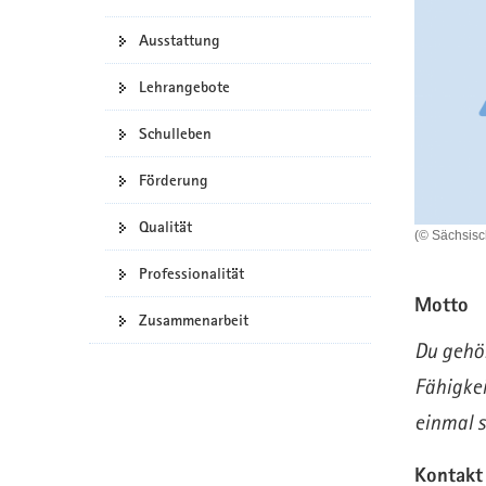
a
n
Ausstattung
v
i
Lehrangebote
g
a
Schulleben
t
i
Förderung
o
n
Qualität
(© Sächsis
Professionalität
Motto
Zusammenarbeit
Du gehör
Fähigkei
einmal s
Kontakt