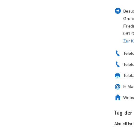
Besuc
Grund
Fried
09120
Zur K
Telef
Telef
Telef
E-Mai
Webs
Tag der
Aktuell is