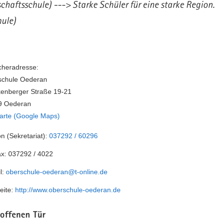
haftsschule) ---> Starke Schüler für eine starke Region.
ule)
heradresse:
schule Oederan
enberger Straße 19-21
9 Oederan
arte (Google Maps)
on (Sekretariat):
037292 / 60296
ax:
037292 / 4022
l:
oberschule-oederan@t-online.de
eite:
http://www.oberschule-oederan.de
 offenen Tür