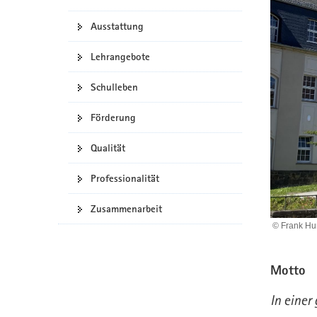
a
n
Ausstattung
v
i
Lehrangebote
g
a
Schulleben
t
i
Förderung
o
n
Qualität
Professionalität
Zusammenarbeit
© Frank Hu
Motto
In einer