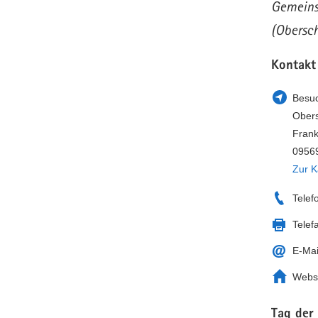
Gemeinsc
(Obersch
Kontakt
Besuc
Ober
Frank
0956
Zur K
Telef
Telef
E-Mai
Webs
Tag der