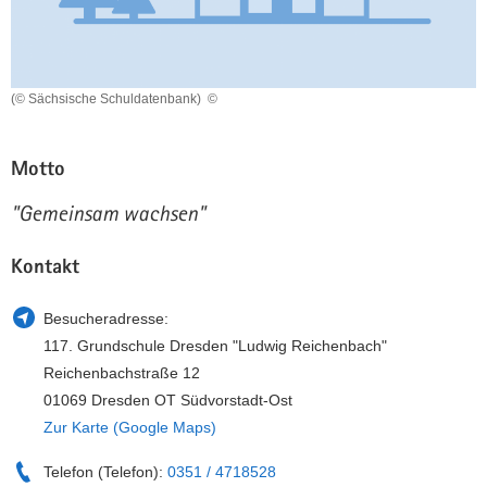
a
n
v
i
g
(© Sächsische Schuldatenbank)
©
a
t
Motto
i
o
"Gemeinsam wachsen"
n
Kontakt
Besucheradresse:
117. Grundschule Dresden "Ludwig Reichenbach"
Reichenbachstraße 12
01069 Dresden OT Südvorstadt-Ost
Zur Karte (Google Maps)
Telefon (Telefon):
0351 / 4718528