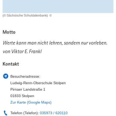
a
n
v
(© Sächsische Schuldatenbank)
©
i
g
a
Motto
t
i
Werte kann man nicht lehren, sondern nur vorleben.
o
von Viktor E. Frankl
n
Kontakt
Besucheradresse:
Ludwig-Renn-Oberschule Stolpen
Pirnaer Landstraße 1
01833 Stolpen
Zur Karte (Google Maps)
Telefon (Telefon):
035973 / 620110