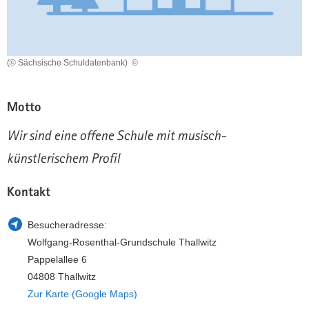
a
n
v
i
g
(© Sächsische Schuldatenbank)
©
a
t
Motto
i
o
Wir sind eine offene Schule mit musisch-
n
künstlerischem Profil
Kontakt
Besucheradresse:
Wolfgang-Rosenthal-Grundschule Thallwitz
Pappelallee 6
04808 Thallwitz
Zur Karte (Google Maps)