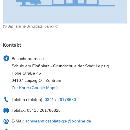
a
n
v
i
g
(© Sächsische Schuldatenbank)
©
a
t
Kontakt
i
o
Besucheradresse:
n
Schule am Floßplatz - Grundschule der Stadt Leipzig
Hohe Straße 45
04107 Leipzig OT Zentrum
Zur Karte (Google Maps)
Telefon (Telefon):
0341 / 26178680
Telefax:
0341 / 261786828
E-Mail:
schuleamflossplatz-gs-@t-online.de