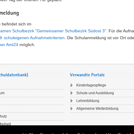
meldung
 befindet sich im
amen Schulbezirk "Gemeinsamer Schulbezirk Südost 3"
. Für die Auf
schuleigenen Aufnahmekriterien
. Die Schulanmeldung ist vor Ort ode
über Amt24
möglich.
Schuldatenbank)
Verwandte Portale
Kindertagespflege
sum
Schule und Ausbildung
Lehrerbildung
Allgemeine Weiterbildung
hutz
freiheit