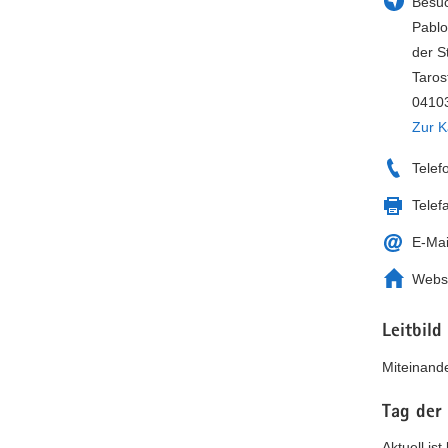
Besuc
Pablo
der S
Taros
04103
Zur K
Telef
Telef
E-Mai
Webs
Leitbild
Miteinande
Tag der
Aktuell is