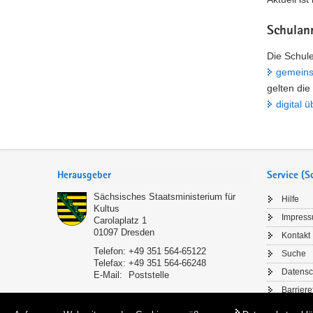
Schulan
Die Schule
gemeins
gelten die
digital 
Service
Herausgeber
Service (
Sächsisches Staatsministerium für
Hilfe
Kultus
Impres
Carolaplatz 1
01097
Dresden
Kontakt
Telefon:
+49 351 564-65122
Suche
Telefax:
+49 351 564-66248
Datensc
E-Mail:
Poststelle
Barriere