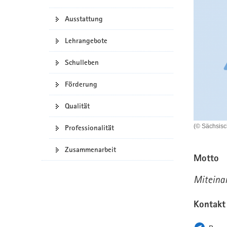
a
n
Ausstattung
v
i
Lehrangebote
g
a
Schulleben
t
i
Förderung
o
n
Qualität
(© Sächsis
Professionalität
Zusammenarbeit
Motto
Miteinan
Kontakt