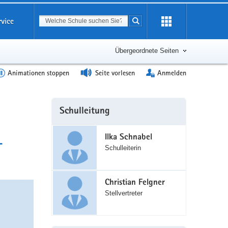
Suchbegriff
rvice
Suche starten
Erweiterung
öffnen
Übergeordnete Seiten
Animationen stoppen
Seite vorlesen
Anmelden
Weitere
Schulleitung
Information
Ilka Schnabel
-
Schulleiterin
Christian Felgner
Stellvertreter