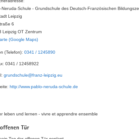
heradresse:
-Neruda-Schule - Grundschule des Deutsch-Französischen Bildungsz
tadt Leipzig
traße 6
 Leipzig OT Zentrum
arte (Google Maps)
on (Telefon):
0341 / 1245890
ax:
0341 / 12458922
l:
grundschule@franz-leipzig.eu
eite:
http://www.pablo-neruda-schule.de
r leben und lernen - vivre et apprendre ensemble
 offenen Tür
t kein Tag der offenen Tür geplant.