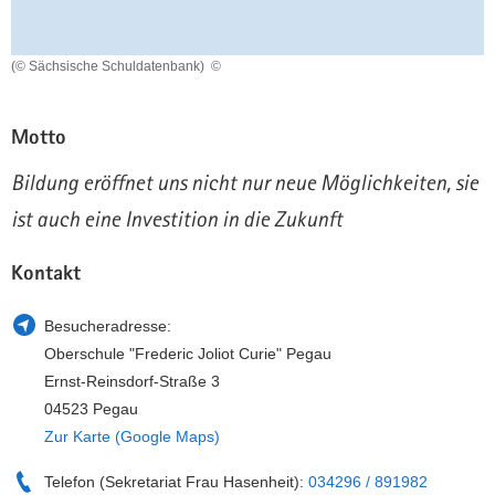
a
n
v
(© Sächsische Schuldatenbank)
©
i
g
a
Motto
t
i
Bildung eröffnet uns nicht nur neue Möglichkeiten, sie
o
ist auch eine Investition in die Zukunft
n
Kontakt
Besucheradresse:
Oberschule "Frederic Joliot Curie" Pegau
Ernst-Reinsdorf-Straße 3
04523 Pegau
Zur Karte (Google Maps)
Telefon (Sekretariat Frau Hasenheit):
034296 / 891982