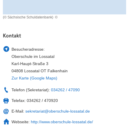
a
n
v
(© Sächsische Schuldatenbank)
©
i
g
a
Kontakt
t
i
Besucheradresse:
o
Oberschule im Lossatal
n
Karl-Haupt-Straße 3
04808 Lossatal OT Falkenhain
Zur Karte (Google Maps)
Telefon (Sekretariat):
034262 / 47090
Telefax:
034262 / 470920
E-Mail:
sekretariat@oberschule-lossatal.de
Webseite:
http://www.oberschule-lossatal.de/