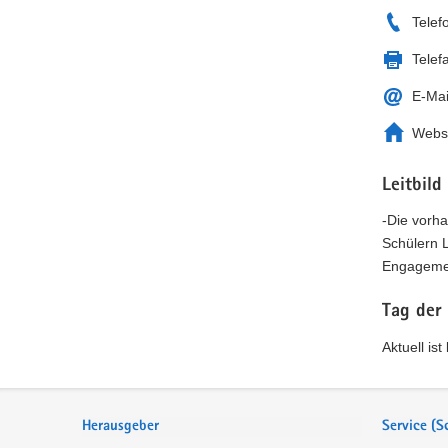
Telef
Telef
E-Mai
Webs
Leitbild
-Die vorh
Schülern 
Engagemen
Tag der
Aktuell is
Service
Herausgeber
Service (