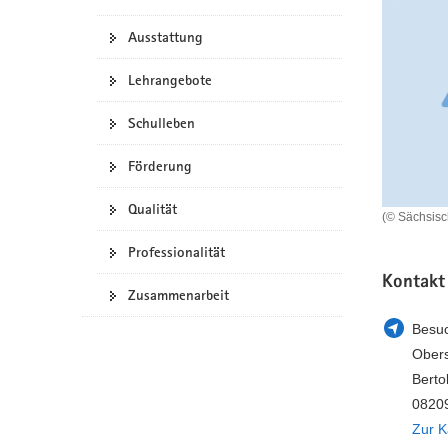
a
n
Ausstattung
v
i
Lehrangebote
g
a
Schulleben
t
i
Förderung
o
n
Qualität
(© Sächsis
Professionalität
Kontakt
Zusammenarbeit
Besuc
Obers
Berto
08209
Zur K