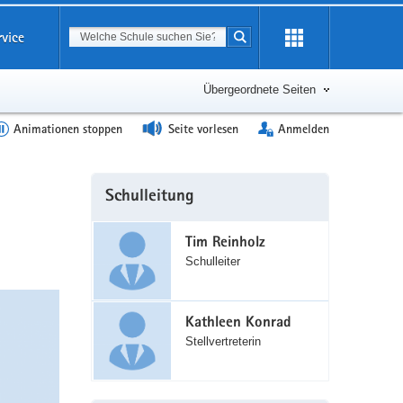
Suchbegriff
rvice
Suche starten
Erweiterung
öffnen
Übergeordnete Seiten
Animationen stoppen
Seite vorlesen
Anmelden
Weitere
Schulleitung
Information
Tim Reinholz
Schulleiter
Kathleen Konrad
Stellvertreterin