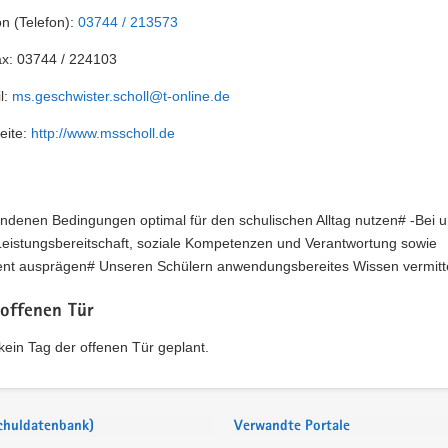
on (Telefon):
03744 / 213573
ax:
03744 / 224103
l:
ms.geschwister.scholl@t-online.de
eite:
http://www.msscholl.de
andenen Bedingungen optimal für den schulischen Alltag nutzen# -Bei 
Leistungsbereitschaft, soziale Kompetenzen und Verantwortung sowie
t ausprägen# Unseren Schülern anwendungsbereites Wissen vermitt
 offenen Tür
t kein Tag der offenen Tür geplant.
Schuldatenbank)
Verwandte Portale