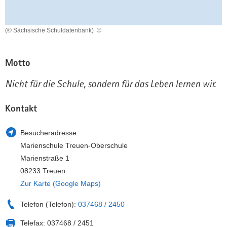
a
n
v
(© Sächsische Schuldatenbank)
©
i
g
a
Motto
t
i
Nicht für die Schule, sondern für das Leben lernen wir.
o
n
Kontakt
Besucheradresse:
Marienschule Treuen-Oberschule
Marienstraße 1
08233 Treuen
Zur Karte (Google Maps)
Telefon (Telefon):
037468 / 2450
Telefax:
037468 / 2451