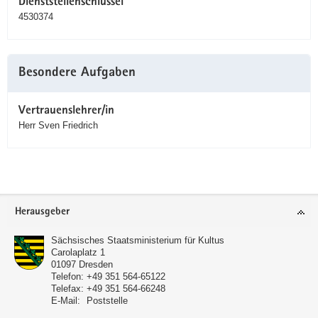
Dienststellenschlüssel
4530374
Besondere Aufgaben
Vertrauenslehrer/in
Herr Sven Friedrich
Service
Herausgeber
Sächsisches Staatsministerium für Kultus
Carolaplatz 1
01097
Dresden
Telefon:
+49 351 564-65122
Telefax:
+49 351 564-66248
E-Mail:
Poststelle