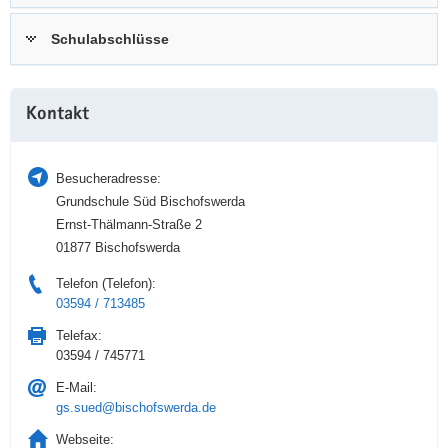
a
n
Schulabschlüsse
v
i
g
Weitere
a
Kontakt
Information
t
i
Besucheradresse:
o
Grundschule Süd Bischofswerda
n
Ernst-Thälmann-Straße 2
01877 Bischofswerda
Telefon (Telefon):
03594 / 713485
Telefax:
03594 / 745771
E-Mail:
gs.sued@bischofswerda.de
Webseite: