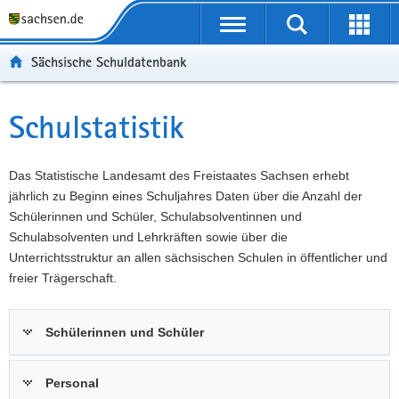
P
Portalübergreifende
o
P
Navigation
Suche
Erweit
r
o
H
starten
öffnen
Sächsische Schuldatenbank
t
r
a
W
a
t
u
e
S
l
a
p
i
e
Schulstatistik
Hauptinhalt
ü
l
t
t
r
b
n
i
e
v
e
a
n
r
i
Das Statistische Landesamt des Freistaates Sachsen erhebt
r
v
h
e
c
jährlich zu Beginn eines Schuljahres Daten über die Anzahl der
g
i
a
I
e
Schülerinnen und Schüler, Schulabsolventinnen und
r
g
l
n
Schulabsolventen und Lehrkräften sowie über die
e
a
t
f
Unterrichtsstruktur an allen sächsischen Schulen in öffentlicher und
i
t
o
freier Trägerschaft.
f
i
r
e
o
m
Schülerinnen und Schüler
n
n
a
d
t
e
i
Personal
N
o