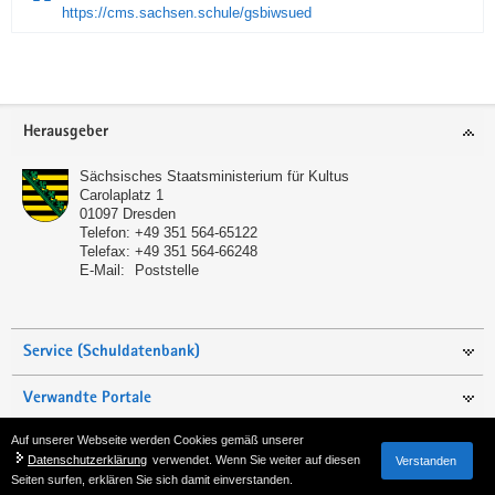
https://cms.sachsen.schule/gsbiwsued
Service
Herausgeber
Sächsisches Staatsministerium für Kultus
Carolaplatz 1
01097
Dresden
Telefon:
+49 351 564-65122
Telefax:
+49 351 564-66248
E-Mail:
Poststelle
Service (Schuldatenbank)
Verwandte Portale
Auf unserer Webseite werden Cookies gemäß unserer
Seite empfehlen
Datenschutzerklärung
verwendet. Wenn Sie weiter auf diesen
Verstanden
Seiten surfen, erklären Sie sich damit einverstanden.