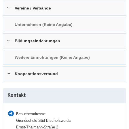
a
n
Vereine / Verbände
v
i
Unternehmen (Keine Angabe)
g
a
t
Bildungseinrichtungen
i
o
Weitere Einrichtungen (Keine Angabe)
n
Kooperationsverbund
Weitere
Kontakt
Information
Besucheradresse:
Grundschule Süd Bischofswerda
Ernst-Thälmann-Straße 2