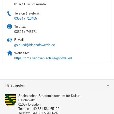
01877 Bischofswerda
Telefon (Telefon):
03594 / 713485
Telefax:
03594 / 745771
E-Mail:
gs.sued@bischofswerda.de
Webseite:
https://cms.sachsen.schule/gsbiwsued
Service
Herausgeber
Sächsisches Staatsministerium für Kultus
Carolaplatz 1
01097
Dresden
Telefon:
+49 351 564-65122
Telefax:
+49 351 564-66248