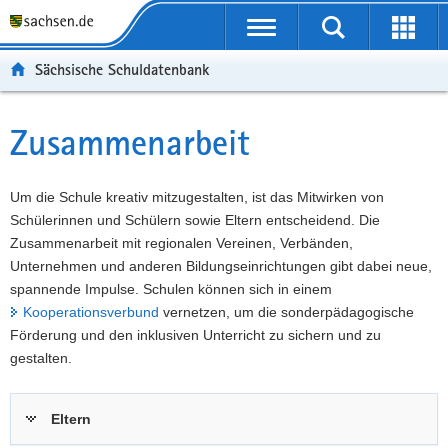
P
Portalübergreifende
o
P
Navigation
Suche
Erweit
r
o
H
starten
öffnen
Sächsische Schuldatenbank
t
r
a
W
a
t
u
e
S
l
a
p
i
e
Zusammenarbeit
Hauptinhalt
ü
l
t
t
r
b
n
i
e
v
e
a
n
r
i
Um die Schule kreativ mitzugestalten, ist das Mitwirken von
r
v
h
e
c
Schülerinnen und Schülern sowie Eltern entscheidend. Die
g
i
a
I
e
Zusammenarbeit mit regionalen Vereinen, Verbänden,
r
g
l
n
Unternehmen und anderen Bildungseinrichtungen gibt dabei neue,
e
a
t
f
spannende Impulse. Schulen können sich in einem
i
t
o
Kooperationsverbund
vernetzen, um die sonderpädagogische
f
i
r
Förderung und den inklusiven Unterricht zu sichern und zu
e
o
m
gestalten.
n
n
a
d
t
Eltern
e
i
N
o