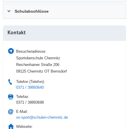
a
n
Schulabschlüsse
v
i
g
Weitere
a
Kontakt
Information
t
i
Besucheradresse:
o
Sportoberschule Chemnitz
n
Reichenhainer Straße 206
09125 Chemnitz OT Bernsdorf
Telefon (Telefon):
0371 / 39893640
Telefax:
0371 / 39893698
E-Mail:
os-sport@schulen-chemnitz.de
Webseite: