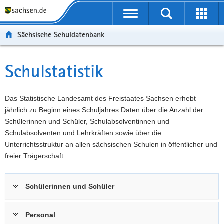
P
Portalübergreifende
o
P
Navigation
Suche
Erweit
r
o
H
starten
öffnen
Sächsische Schuldatenbank
t
r
a
W
a
t
u
e
S
l
a
p
i
e
Schulstatistik
Hauptinhalt
ü
l
t
t
r
b
n
i
e
v
e
a
n
r
i
Das Statistische Landesamt des Freistaates Sachsen erhebt
r
v
h
e
c
jährlich zu Beginn eines Schuljahres Daten über die Anzahl der
g
i
a
I
e
Schülerinnen und Schüler, Schulabsolventinnen und
r
g
l
n
Schulabsolventen und Lehrkräften sowie über die
e
a
t
f
Unterrichtsstruktur an allen sächsischen Schulen in öffentlicher und
i
t
o
freier Trägerschaft.
f
i
r
e
o
m
Schülerinnen und Schüler
n
n
a
d
t
e
i
Personal
N
o