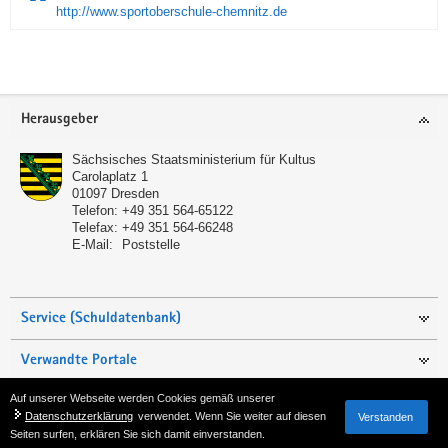
http://www.sportoberschule-chemnitz.de
Service
Herausgeber
Sächsisches Staatsministerium für Kultus
Carolaplatz 1
01097
Dresden
Telefon:
+49 351 564-65122
Telefax:
+49 351 564-66248
E-Mail:
Poststelle
Service (Schuldatenbank)
Verwandte Portale
Auf unserer Webseite werden Cookies gemäß unserer
Seite empfehlen
Datenschutzerklärung
verwendet. Wenn Sie weiter auf diesen
Verstanden
Seiten surfen, erklären Sie sich damit einverstanden.