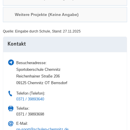
a
n
v
Weitere Projekte (Keine Angabe)
i
g
Quelle: Eingabe durch Schule, Stand: 27.11.2025
a
Weitere
t
Kontakt
Information
i
o
n
Besucheradresse:
Sportoberschule Chemnitz
Reichenhainer Straße 206
09125 Chemnitz OT Bernsdorf
Telefon (Telefon):
0371 / 39893640
Telefax:
0371 / 39893698
E-Mail:
os-sport@schulen-chemnitz.de