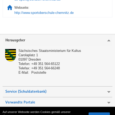
Webseite:
http://www.sportoberschule-chemnitz.de
Service
Herausgeber
Sächsisches Staatsministerium für Kultus
Carolaplatz 1
01097
Dresden
Telefon:
+49 351 564-65122
Telefax:
+49 351 564-66248
E-Mail:
Poststelle
Service (Schuldatenbank)
Verwandte Portale
Auf unserer Webseite werden Cookies gemäß unserer
Seite empfehlen