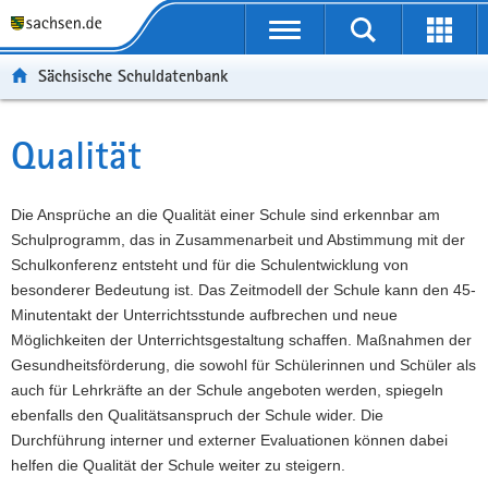
P
Portalübergreifende
o
P
Navigation
Suche
Erweit
r
o
H
starten
öffnen
Sächsische Schuldatenbank
t
r
a
W
a
t
u
e
S
l
a
p
i
e
Qualität
Hauptinhalt
ü
l
t
t
r
b
n
i
e
v
e
a
n
r
i
Die Ansprüche an die Qualität einer Schule sind erkennbar am
r
v
h
e
c
Schulprogramm, das in Zusammenarbeit und Abstimmung mit der
g
i
a
I
e
Schulkonferenz entsteht und für die Schulentwicklung von
r
g
l
n
besonderer Bedeutung ist. Das Zeitmodell der Schule kann den 45-
e
a
t
f
Minutentakt der Unterrichtsstunde aufbrechen und neue
i
t
o
Möglichkeiten der Unterrichtsgestaltung schaffen. Maßnahmen der
f
i
r
Gesundheitsförderung, die sowohl für Schülerinnen und Schüler als
e
o
m
auch für Lehrkräfte an der Schule angeboten werden, spiegeln
n
n
a
ebenfalls den Qualitätsanspruch der Schule wider. Die
d
t
Durchführung interner und externer Evaluationen können dabei
e
i
helfen die Qualität der Schule weiter zu steigern.
N
o