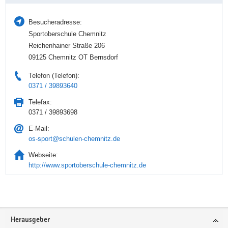
Besucheradresse:
Sportoberschule Chemnitz
Reichenhainer Straße 206
09125 Chemnitz OT Bernsdorf
Telefon (Telefon):
0371 / 39893640
Telefax:
0371 / 39893698
E-Mail:
os-sport@schulen-chemnitz.de
Webseite:
http://www.sportoberschule-chemnitz.de
Service
Herausgeber