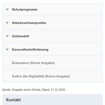
a
n
Schulprogramm
v
i
g
Arbeitsschwerpunkte
a
t
Zeitmodell
i
o
n
Gesundheitsförderung
Evaluation (Keine Angabe)
Kultur der Digitalität (Keine Angabe)
Quelle: Eingabe durch Schule, Stand: 27.11.2025
Weitere
Kontakt
Information