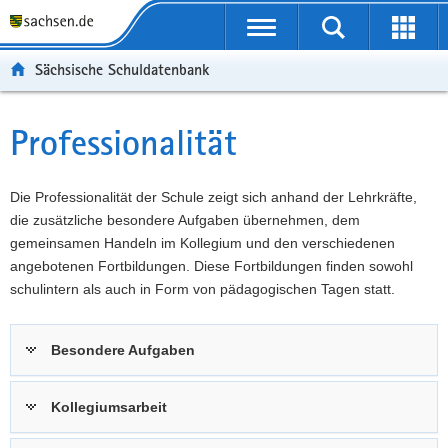
P
Portalübergreifende
o
P
Navigation
Suche
Erweit
r
o
H
starten
öffnen
Sächsische Schuldatenbank
t
r
a
W
a
t
u
e
S
l
a
p
i
e
Professionalität
Hauptinhalt
ü
l
t
t
r
b
n
i
e
v
e
a
n
r
i
Die Professionalität der Schule zeigt sich anhand der Lehrkräfte,
r
v
h
e
c
die zusätzliche besondere Aufgaben übernehmen, dem
g
i
a
I
e
gemeinsamen Handeln im Kollegium und den verschiedenen
r
g
l
n
angebotenen Fortbildungen. Diese Fortbildungen finden sowohl
e
a
t
f
schulintern als auch in Form von pädagogischen Tagen statt.
i
t
o
f
i
r
Besondere Aufgaben
e
o
m
n
n
a
d
t
Kollegiumsarbeit
e
i
N
o