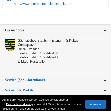
http://www.sportoberschule-chemnitz.de
Service
Herausgeber
Sächsisches Staatsministerium für Kultus
Carolaplatz 1
01097
Dresden
Telefon:
+49 351 564-65122
Telefax:
+49 351 564-66248
E-Mail:
Poststelle
Service (Schuldatenbank)
Verwandte Portale
Auf unserer Webseite werden Cookies gemäß unserer
Seite empfehlen
Datenschutzerklärung
verwendet. Wenn Sie weiter auf diesen
Verstanden
Seiten surfen, erklären Sie sich damit einverstanden.