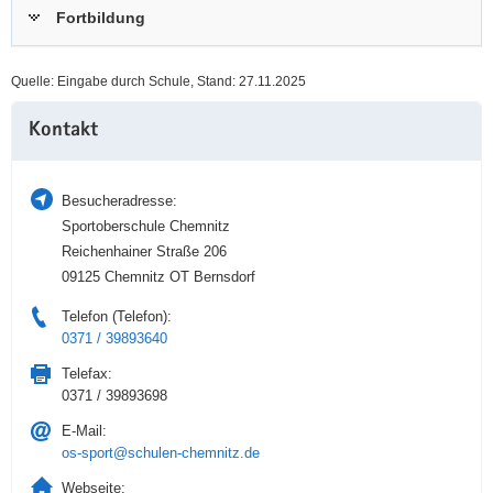
Fortbildung
a
n
v
i
Quelle: Eingabe durch Schule, Stand: 27.11.2025
g
Weitere
a
Kontakt
Information
t
i
o
Besucheradresse:
n
Sportoberschule Chemnitz
Reichenhainer Straße 206
09125 Chemnitz OT Bernsdorf
Telefon (Telefon):
0371 / 39893640
Telefax:
0371 / 39893698
E-Mail:
os-sport@schulen-chemnitz.de
Webseite: