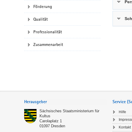
Per
Förderung
a
n
v
Sch
Qualität
i
g
Professionalität
a
t
Zusammenarbeit
i
o
n
Service
Herausgeber
Service (
Sächsisches Staatsministerium für
Hilfe
Kultus
Impres
Carolaplatz 1
01097
Dresden
Kontakt