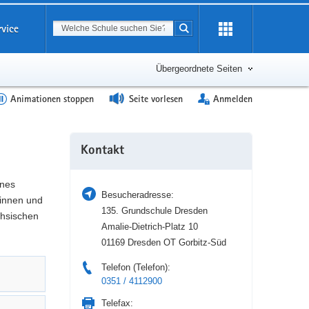
Suchbegriff
rvice
Suche starten
Erweiterung
öffnen
Übergeordnete Seiten
Animationen stoppen
Seite vorlesen
Anmelden
Weitere
Kontakt
Information
ines
Besucheradresse:
tinnen und
135. Grundschule Dresden
chsischen
Amalie-Dietrich-Platz 10
01169 Dresden OT Gorbitz-Süd
Telefon (Telefon):
0351 / 4112900
Telefax: