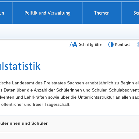
en
Politik und Verwaltung
Themen
Se
Schriftgröße
Kontrast
lstatistik
t
tische Landesamt des Freistaates Sachsen erhebt jährlich zu Beginn e
es Daten über die Anzahl der Schülerinnen und Schüler, Schulabsolven
venten und Lehrkräften sowie über die Unterrichtsstruktur an allen sä
 öffentlicher und freier Trägerschaft.
ülerinnen und Schüler