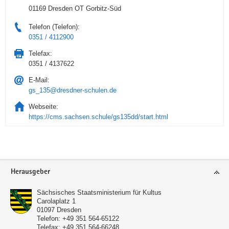
01169 Dresden OT Gorbitz-Süd
Telefon (Telefon):
0351 / 4112900
Telefax:
0351 / 4137622
E-Mail:
gs_135@dresdner-schulen.de
Webseite:
https://cms.sachsen.schule/gs135dd/start.html
Service
Herausgeber
Sächsisches Staatsministerium für Kultus
Carolaplatz 1
01097
Dresden
Telefon:
+49 351 564-65122
Telefax:
+49 351 564-66248