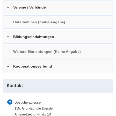
a
n
Vereine / Verbände
v
i
Unternehmen (Keine Angabe)
g
a
t
Bildungseinrichtungen
i
o
Weitere Einrichtungen (Keine Angabe)
n
Kooperationsverbund
Weitere
Kontakt
Information
Besucheradresse:
135. Grundschule Dresden
Amalie-Dietrich-Platz 10