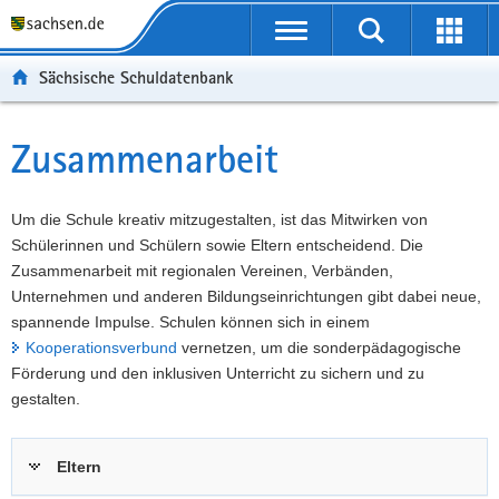
P
Portalübergreifende
o
P
Navigation
Suche
Erweit
r
o
H
starten
öffnen
Sächsische Schuldatenbank
t
r
a
W
a
t
u
e
S
l
a
p
i
e
Zusammenarbeit
Hauptinhalt
ü
l
t
t
r
b
n
i
e
v
e
a
n
r
i
Um die Schule kreativ mitzugestalten, ist das Mitwirken von
r
v
h
e
c
Schülerinnen und Schülern sowie Eltern entscheidend. Die
g
i
a
I
e
Zusammenarbeit mit regionalen Vereinen, Verbänden,
r
g
l
n
Unternehmen und anderen Bildungseinrichtungen gibt dabei neue,
e
a
t
f
spannende Impulse. Schulen können sich in einem
i
t
o
Kooperationsverbund
vernetzen, um die sonderpädagogische
f
i
r
Förderung und den inklusiven Unterricht zu sichern und zu
e
o
m
gestalten.
n
n
a
d
t
Eltern
e
i
N
o