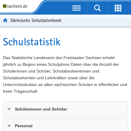
P
Portalübergreifende
o
P
Navigation
Suche
Erweit
r
o
H
starten
öffnen
Sächsische Schuldatenbank
t
r
a
W
a
t
u
e
S
l
a
p
i
e
Schulstatistik
Hauptinhalt
ü
l
t
t
r
b
n
i
e
v
e
a
n
r
i
Das Statistische Landesamt des Freistaates Sachsen erhebt
r
v
h
e
c
jährlich zu Beginn eines Schuljahres Daten über die Anzahl der
g
i
a
I
e
Schülerinnen und Schüler, Schulabsolventinnen und
r
g
l
n
Schulabsolventen und Lehrkräften sowie über die
e
a
t
f
Unterrichtsstruktur an allen sächsischen Schulen in öffentlicher und
i
t
o
freier Trägerschaft.
f
i
r
e
o
m
Schülerinnen und Schüler
n
n
a
d
t
e
i
Personal
N
o