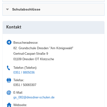
a
n
Schulabschlüsse
v
i
g
Weitere
a
Kontakt
Information
t
i
Besucheradresse:
o
82. Grundschule Dresden "Am Königswald"
n
Gertrud-Caspari-Straße 9
01109 Dresden OT Klotzsche
Telefon (Telefon):
0351 / 8805036
Telefax:
0351 / 50083307
E-Mail:
gs_082@dresdner-schulen.de
Webseite: