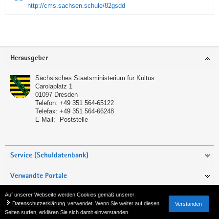
http://cms.sachsen.schule/82gsdd
Service
Herausgeber
Sächsisches Staatsministerium für Kultus
Carolaplatz 1
01097
Dresden
Telefon:
+49 351 564-65122
Telefax:
+49 351 564-66248
E-Mail:
Poststelle
Service (Schuldatenbank)
Verwandte Portale
Auf unserer Webseite werden Cookies gemäß unserer
Seite empfehlen
Datenschutzerklärung
verwendet. Wenn Sie weiter auf diesen
Verstanden
Seiten surfen, erklären Sie sich damit einverstanden.