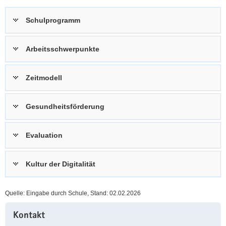
a
n
Schulprogramm
v
i
g
Arbeitsschwerpunkte
a
t
Zeitmodell
i
o
n
Gesundheitsförderung
Evaluation
Kultur der Digitalität
Quelle: Eingabe durch Schule, Stand: 02.02.2026
Weitere
Kontakt
Information