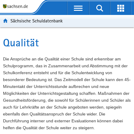
P
Portalübergreifende
o
P
Navigation
Suche
Erweit
r
o
H
starten
öffnen
Sächsische Schuldatenbank
t
r
a
W
a
t
u
e
S
l
a
p
i
e
Qualität
Hauptinhalt
ü
l
t
t
r
b
n
i
e
v
e
a
n
r
i
Die Ansprüche an die Qualität einer Schule sind erkennbar am
r
v
h
e
c
Schulprogramm, das in Zusammenarbeit und Abstimmung mit der
g
i
a
I
e
Schulkonferenz entsteht und für die Schulentwicklung von
r
g
l
n
besonderer Bedeutung ist. Das Zeitmodell der Schule kann den 45-
e
a
t
f
Minutentakt der Unterrichtsstunde aufbrechen und neue
i
t
o
Möglichkeiten der Unterrichtsgestaltung schaffen. Maßnahmen der
f
i
r
Gesundheitsförderung, die sowohl für Schülerinnen und Schüler als
e
o
m
auch für Lehrkräfte an der Schule angeboten werden, spiegeln
n
n
a
ebenfalls den Qualitätsanspruch der Schule wider. Die
d
t
Durchführung interner und externer Evaluationen können dabei
e
i
helfen die Qualität der Schule weiter zu steigern.
N
o