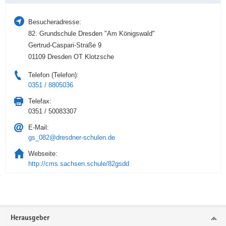
Besucheradresse:
82. Grundschule Dresden "Am Königswald"
Gertrud-Caspari-Straße 9
01109 Dresden OT Klotzsche
Telefon (Telefon):
0351 / 8805036
Telefax:
0351 / 50083307
E-Mail:
gs_082@dresdner-schulen.de
Webseite:
http://cms.sachsen.schule/82gsdd
Service
Herausgeber