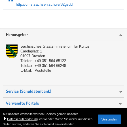
http://cms.sachsen.schule/82gsdd
Service
Herausgeber
Sächsisches Staatsministerium für Kultus
Carolaplatz 1
01097
Dresden
Telefon:
+49 351 564-65122
Telefax:
+49 351 564-66248
E-Mail:
Poststelle
Service (Schuldatenbank)
Verwandte Portale
Auf unserer Webseite werden Cookies gemäß unserer
Seite empfehlen
Datenschutzerklärung
verwendet. Wenn Sie weiter auf diesen
Verstanden
Seiten surfen, erklären Sie sich damit einverstanden.