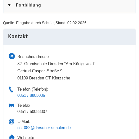
Fortbildung
a
n
v
i
Quelle: Eingabe durch Schule, Stand: 02.02.2026
g
Weitere
a
Kontakt
Information
t
i
o
Besucheradresse:
n
82. Grundschule Dresden "Am Königswald"
Gertrud-Caspari-Straße 9
01109 Dresden OT Klotzsche
Telefon (Telefon):
0351 / 8805036
Telefax:
0351 / 50083307
E-Mail:
gs_082@dresdner-schulen.de
Webseite: