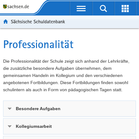
P
Portalübergreifende
o
P
Navigation
Suche
Erweit
r
o
H
starten
öffnen
Sächsische Schuldatenbank
t
r
a
W
a
t
u
e
S
l
a
p
i
e
Professionalität
Hauptinhalt
ü
l
t
t
r
b
n
i
e
v
e
a
n
r
i
Die Professionalität der Schule zeigt sich anhand der Lehrkräfte,
r
v
h
e
c
die zusätzliche besondere Aufgaben übernehmen, dem
g
i
a
I
e
gemeinsamen Handeln im Kollegium und den verschiedenen
r
g
l
n
angebotenen Fortbildungen. Diese Fortbildungen finden sowohl
e
a
t
f
schulintern als auch in Form von pädagogischen Tagen statt.
i
t
o
f
i
r
Besondere Aufgaben
e
o
m
n
n
a
d
t
Kollegiumsarbeit
e
i
N
o