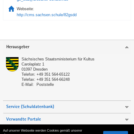
Webseite:
http://cms.sachsen.schule/82gsdd
Service
Herausgeber
Sächsisches Staatsministerium für Kultus
Carolaplatz 1
01097
Dresden
Telefon:
+49 351 564-65122
Telefax:
+49 351 564-66248
E-Mail:
Poststelle
Service (Schuldatenbank)
Verwandte Portale
Auf unserer Webseite werden Cookies gemäß unserer
Seite empfehlen