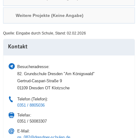
a
n
v
Weitere Projekte (Keine Angabe)
i
g
Quelle: Eingabe durch Schule, Stand: 02.02.2026
a
Weitere
t
Kontakt
Information
i
o
n
Besucheradresse:
82. Grundschule Dresden "Am Königswald"
Gertrud-Caspari-Straße 9
01109 Dresden OT Klotzsche
Telefon (Telefon):
0351 / 8805036
Telefax:
0351 / 50083307
E-Mail:
gs_082@dresdner-schulen.de