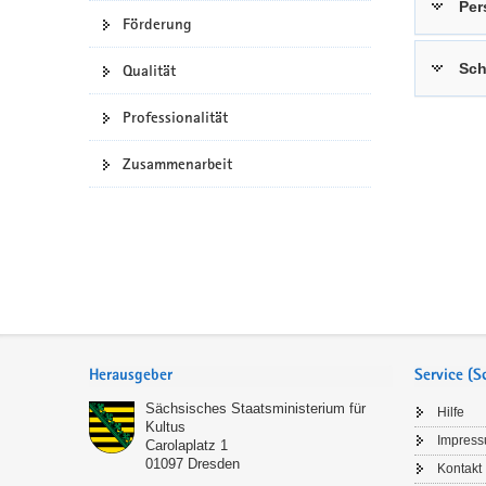
Per
Förderung
a
n
v
Sch
Qualität
i
g
Professionalität
a
t
Zusammenarbeit
i
o
n
Service
Herausgeber
Service (
Sächsisches Staatsministerium für
Hilfe
Kultus
Impres
Carolaplatz 1
01097
Dresden
Kontakt