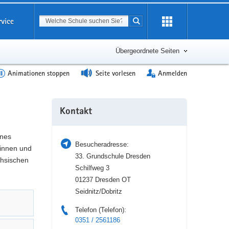
Suchbegriff
rvice
Suche starten
Erweiterung
öffnen
Übergeordnete Seiten
Animationen stoppen
Seite vorlesen
Anmelden
Weitere
Kontakt
Information
ines
Besucheradresse:
tinnen und
33. Grundschule Dresden
chsischen
Schilfweg 3
01237 Dresden OT
Seidnitz/Dobritz
Telefon (Telefon):
0351 / 2561186