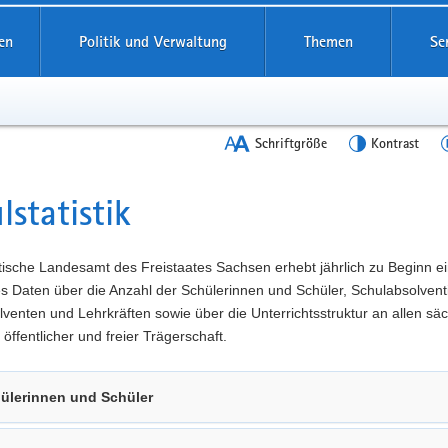
en
Politik und Verwaltung
Themen
Se
Schriftgröße
Kontrast
lstatistik
t
tische Landesamt des Freistaates Sachsen erhebt jährlich zu Beginn e
es Daten über die Anzahl der Schülerinnen und Schüler, Schulabsolven
venten und Lehrkräften sowie über die Unterrichtsstruktur an allen sä
 öffentlicher und freier Trägerschaft.
ülerinnen und Schüler