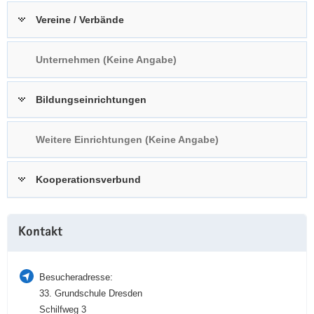
a
n
Vereine / Verbände
v
i
Unternehmen (Keine Angabe)
g
a
t
Bildungseinrichtungen
i
o
Weitere Einrichtungen (Keine Angabe)
n
Kooperationsverbund
Weitere
Kontakt
Information
Besucheradresse:
33. Grundschule Dresden
Schilfweg 3