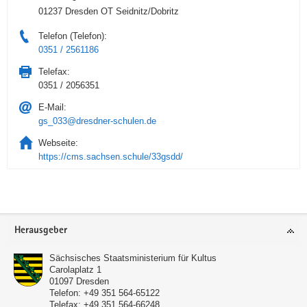
01237 Dresden OT Seidnitz/Dobritz
Telefon (Telefon):
0351 / 2561186
Telefax:
0351 / 2056351
E-Mail:
gs_033@dresdner-schulen.de
Webseite:
https://cms.sachsen.schule/33gsdd/
Service
Herausgeber
Sächsisches Staatsministerium für Kultus
Carolaplatz 1
01097
Dresden
Telefon:
+49 351 564-65122
Telefax:
+49 351 564-66248