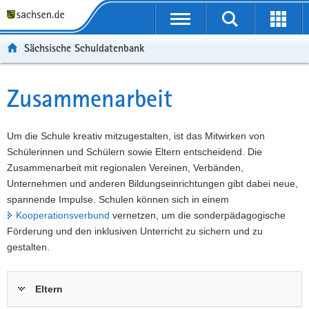
P
Portalübergreifende
o
P
Navigation
Suche
Erweit
r
o
H
starten
öffnen
Sächsische Schuldatenbank
t
r
a
W
a
t
u
e
S
l
a
p
i
e
Zusammenarbeit
Hauptinhalt
ü
l
t
t
r
b
n
i
e
v
e
a
n
r
i
Um die Schule kreativ mitzugestalten, ist das Mitwirken von
r
v
h
e
c
Schülerinnen und Schülern sowie Eltern entscheidend. Die
g
i
a
I
e
Zusammenarbeit mit regionalen Vereinen, Verbänden,
r
g
l
n
Unternehmen und anderen Bildungseinrichtungen gibt dabei neue,
e
a
t
f
spannende Impulse. Schulen können sich in einem
i
t
o
Kooperationsverbund
vernetzen, um die sonderpädagogische
f
i
r
Förderung und den inklusiven Unterricht zu sichern und zu
e
o
m
gestalten.
n
n
a
d
t
Eltern
e
i
N
o