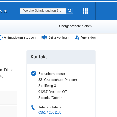
Suchbegriff
rvice
Suche starten
Erweiterung
öffnen
Übergeordnete Seiten
Animationen stoppen
Seite vorlesen
Anmelden
Weitere
Kontakt
Information
n. Diese
Besucheradresse:
-,
33. Grundschule Dresden
Schilfweg 3
01237 Dresden OT
Seidnitz/Dobritz
Telefon (Telefon):
0351 / 2561186