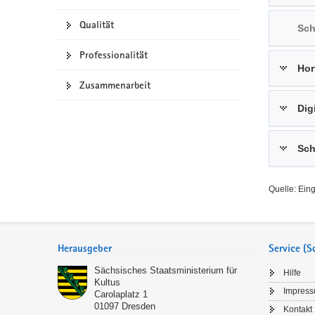
a
n
Qualität
Sch
v
i
Professionalität
g
Hor
a
Zusammenarbeit
t
Dig
i
o
n
Sch
Quelle: Ein
Service
Herausgeber
Service (
Sächsisches Staatsministerium für
Hilfe
Kultus
Impres
Carolaplatz 1
01097
Dresden
Kontakt