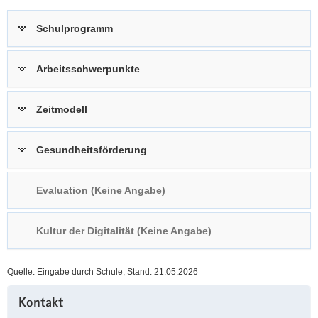
a
n
Schulprogramm
v
i
g
Arbeitsschwerpunkte
a
t
Zeitmodell
i
o
n
Gesundheitsförderung
Evaluation (Keine Angabe)
Kultur der Digitalität (Keine Angabe)
Quelle: Eingabe durch Schule, Stand: 21.05.2026
Weitere
Kontakt
Information