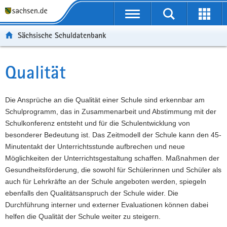
P
Portalübergreifende
o
P
Navigation
Suche
Erweit
r
o
H
starten
öffnen
Sächsische Schuldatenbank
t
r
a
W
a
t
u
e
S
l
a
p
i
e
Qualität
Hauptinhalt
ü
l
t
t
r
b
n
i
e
v
e
a
n
r
i
Die Ansprüche an die Qualität einer Schule sind erkennbar am
r
v
h
e
c
Schulprogramm, das in Zusammenarbeit und Abstimmung mit der
g
i
a
I
e
Schulkonferenz entsteht und für die Schulentwicklung von
r
g
l
n
besonderer Bedeutung ist. Das Zeitmodell der Schule kann den 45-
e
a
t
f
Minutentakt der Unterrichtsstunde aufbrechen und neue
i
t
o
Möglichkeiten der Unterrichtsgestaltung schaffen. Maßnahmen der
f
i
r
Gesundheitsförderung, die sowohl für Schülerinnen und Schüler als
e
o
m
auch für Lehrkräfte an der Schule angeboten werden, spiegeln
n
n
a
ebenfalls den Qualitätsanspruch der Schule wider. Die
d
t
Durchführung interner und externer Evaluationen können dabei
e
i
helfen die Qualität der Schule weiter zu steigern.
N
o