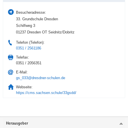
Besucheradresse:
33. Grundschule Dresden
Schilfweg 3
01237 Dresden OT Seidnitz/Dobritz
Telefon (Telefon):
0351 / 2561186
Telefax:
0351 / 2056351
E-Mail:
gs_033@dresdner-schulen.de
Webseite:
https://cms.sachsen.schule/33gsdd/
Service
Herausgeber