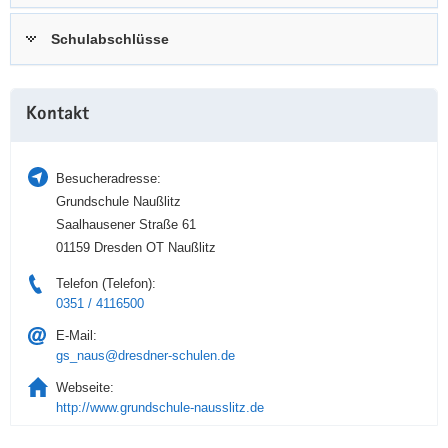
a
n
Schulabschlüsse
v
i
g
Weitere
a
Kontakt
Information
t
i
Besucheradresse:
o
Grundschule Naußlitz
n
Saalhausener Straße 61
01159 Dresden OT Naußlitz
Telefon (Telefon):
0351 / 4116500
E-Mail:
gs_naus@dresdner-schulen.de
Webseite:
http://www.grundschule-nausslitz.de