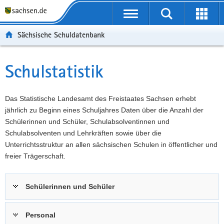
P
Portalübergreifende
o
P
Navigation
Suche
Erweit
r
o
H
starten
öffnen
Sächsische Schuldatenbank
t
r
a
W
a
t
u
e
S
l
a
p
i
e
Schulstatistik
Hauptinhalt
ü
l
t
t
r
b
n
i
e
v
e
a
n
r
i
Das Statistische Landesamt des Freistaates Sachsen erhebt
r
v
h
e
c
jährlich zu Beginn eines Schuljahres Daten über die Anzahl der
g
i
a
I
e
Schülerinnen und Schüler, Schulabsolventinnen und
r
g
l
n
Schulabsolventen und Lehrkräften sowie über die
e
a
t
f
Unterrichtsstruktur an allen sächsischen Schulen in öffentlicher und
i
t
o
freier Trägerschaft.
f
i
r
e
o
m
Schülerinnen und Schüler
n
n
a
d
t
e
i
Personal
N
o