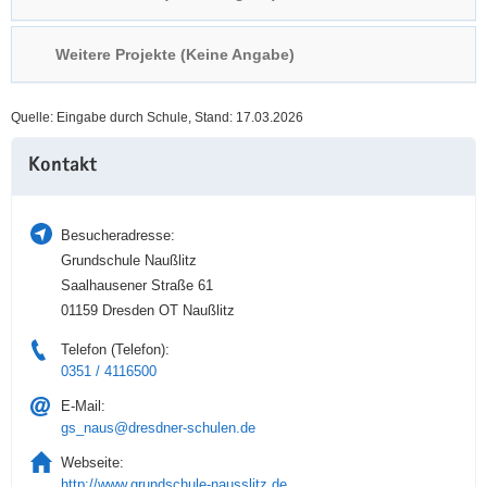
a
n
v
Weitere Projekte (Keine Angabe)
i
g
Quelle: Eingabe durch Schule, Stand: 17.03.2026
a
Weitere
t
Kontakt
Information
i
o
n
Besucheradresse:
Grundschule Naußlitz
Saalhausener Straße 61
01159 Dresden OT Naußlitz
Telefon (Telefon):
0351 / 4116500
E-Mail:
gs_naus@dresdner-schulen.de
Webseite:
http://www.grundschule-nausslitz.de