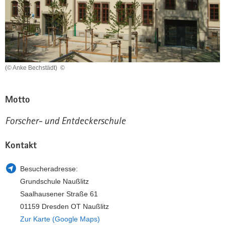
a
n
v
i
g
a
(© Anke Bechstädt)
©
t
i
o
Motto
n
Forscher- und Entdeckerschule
Kontakt
Besucheradresse:
Grundschule Naußlitz
Saalhausener Straße 61
01159 Dresden OT Naußlitz
Zur Karte (Google Maps)