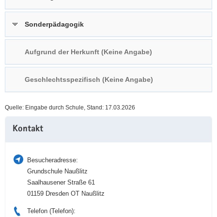
a
n
v
Sonderpädagogik
i
g
Aufgrund der Herkunft (Keine Angabe)
a
t
i
Geschlechtsspezifisch (Keine Angabe)
o
n
Quelle: Eingabe durch Schule, Stand: 17.03.2026
Weitere
Kontakt
Information
Besucheradresse:
Grundschule Naußlitz
Saalhausener Straße 61
01159 Dresden OT Naußlitz
Telefon (Telefon):