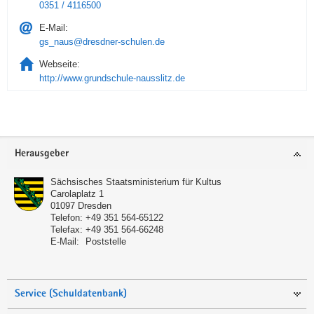
0351 / 4116500
E-Mail:
gs_naus@dresdner-schulen.de
Webseite:
http://www.grundschule-nausslitz.de
Service
Herausgeber
Sächsisches Staatsministerium für Kultus
Carolaplatz 1
01097
Dresden
Telefon:
+49 351 564-65122
Telefax:
+49 351 564-66248
E-Mail:
Poststelle
Service (Schuldatenbank)