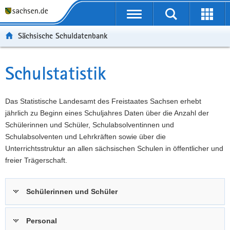
P
Portalübergreifende
o
P
Navigation
Suche
Erweit
r
o
H
starten
öffnen
Sächsische Schuldatenbank
t
r
a
W
a
t
u
e
S
l
a
p
i
e
Schulstatistik
Hauptinhalt
ü
l
t
t
r
b
n
i
e
v
e
a
n
r
i
Das Statistische Landesamt des Freistaates Sachsen erhebt
r
v
h
e
c
jährlich zu Beginn eines Schuljahres Daten über die Anzahl der
g
i
a
I
e
Schülerinnen und Schüler, Schulabsolventinnen und
r
g
l
n
Schulabsolventen und Lehrkräften sowie über die
e
a
t
f
Unterrichtsstruktur an allen sächsischen Schulen in öffentlicher und
i
t
o
freier Trägerschaft.
f
i
r
e
o
m
Schülerinnen und Schüler
n
n
a
d
t
e
i
Personal
N
o