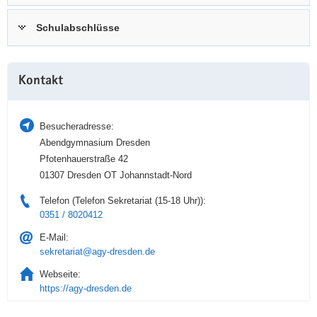
a
n
Schulabschlüsse
v
i
g
Weitere
a
Kontakt
Information
t
i
Besucheradresse:
o
Abendgymnasium Dresden
n
Pfotenhauerstraße 42
01307 Dresden OT Johannstadt-Nord
Telefon (Telefon Sekretariat (15-18 Uhr)):
0351 / 8020412
E-Mail:
sekretariat@agy-dresden.de
Webseite:
https://agy-dresden.de