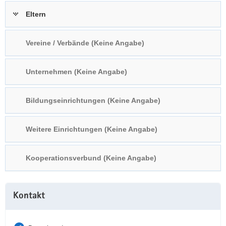
a
n
Eltern
v
i
Vereine / Verbände (Keine Angabe)
g
a
t
Unternehmen (Keine Angabe)
i
o
Bildungseinrichtungen (Keine Angabe)
n
Weitere Einrichtungen (Keine Angabe)
Kooperationsverbund (Keine Angabe)
Weitere
Kontakt
Information