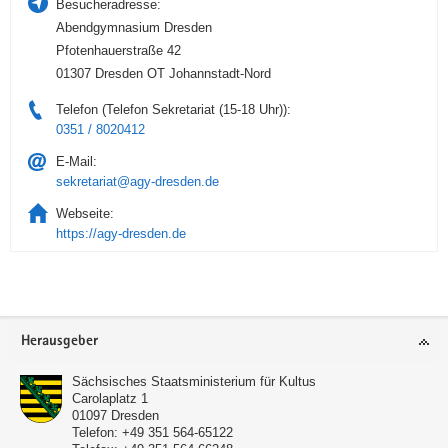
Besucheradresse:
Abendgymnasium Dresden
Pfotenhauerstraße 42
01307 Dresden OT Johannstadt-Nord
Telefon (Telefon Sekretariat (15-18 Uhr)):
0351 / 8020412
E-Mail:
sekretariat@agy-dresden.de
Webseite:
https://agy-dresden.de
Service
Herausgeber
Sächsisches Staatsministerium für Kultus
Carolaplatz 1
01097
Dresden
Telefon:
+49 351 564-65122