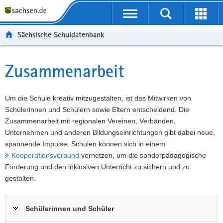
P
Portalübergreifende
o
P
Navigation
Suche
Erweit
r
o
H
starten
öffnen
Sächsische Schuldatenbank
t
r
a
W
a
t
u
e
S
l
a
p
i
e
Zusammenarbeit
Hauptinhalt
ü
l
t
t
r
b
n
i
e
v
e
a
n
r
i
Um die Schule kreativ mitzugestalten, ist das Mitwirken von
r
v
h
e
c
Schülerinnen und Schülern sowie Eltern entscheidend. Die
g
i
a
I
e
Zusammenarbeit mit regionalen Vereinen, Verbänden,
r
g
l
n
Unternehmen und anderen Bildungseinrichtungen gibt dabei neue,
e
a
t
f
spannende Impulse. Schulen können sich in einem
i
t
o
Kooperationsverbund
vernetzen, um die sonderpädagogische
f
i
r
Förderung und den inklusiven Unterricht zu sichern und zu
e
o
m
gestalten.
n
n
a
d
t
Schülerinnen und Schüler
e
i
N
o