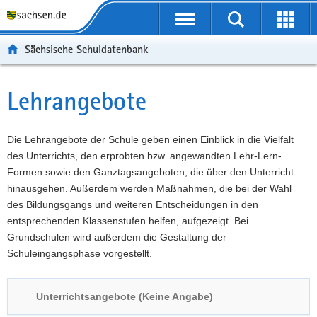
P
Portalübergreifende
o
P
Navigation
Suche
Erweit
r
o
H
starten
öffnen
Sächsische Schuldatenbank
t
r
a
W
a
t
u
e
S
l
a
p
i
e
Lehrangebote
Hauptinhalt
ü
l
t
t
r
b
n
i
e
v
e
a
n
r
i
Die Lehrangebote der Schule geben einen Einblick in die Vielfalt
r
v
h
e
c
des Unterrichts, den erprobten bzw. angewandten Lehr-Lern-
g
i
a
I
e
Formen sowie den Ganztagsangeboten, die über den Unterricht
r
g
l
n
hinausgehen. Außerdem werden Maßnahmen, die bei der Wahl
e
a
t
f
des Bildungsgangs und weiteren Entscheidungen in den
i
t
o
entsprechenden Klassenstufen helfen, aufgezeigt. Bei
f
i
r
Grundschulen wird außerdem die Gestaltung der
e
o
m
Schuleingangsphase vorgestellt.
n
n
a
d
t
Unterrichtsangebote (Keine Angabe)
e
i
N
o