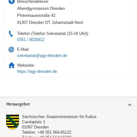
Besucheradresse:
Abendgymnasium Dresden
Pfotenhauerstraße 42
01307 Dresden OT Johannstadt-Nord
Telefon (Telefon Sekretariat (15-18 Uhr)):
0351 / 8020412
E-Mail:
sekretariat@agy-dresden.de
Webseite:
https://agy-dresden.de
Service
Herausgeber
Sächsisches Staatsministerium für Kultus
Carolaplatz 1
01097
Dresden
Telefon:
+49 351 564-65122