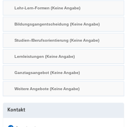
a
n
Lehr-Lern-Formen (Keine Angabe)
v
i
Bildungsgangentscheidung (Keine Angabe)
g
a
t
Studien-/Berufsorientierung (Keine Angabe)
i
o
Lernleistungen (Keine Angabe)
n
Ganztagsangebot (Keine Angabe)
Weitere Angebote (Keine Angabe)
Weitere
Kontakt
Information