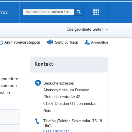
Suchbegriff
rvice
Suche starten
Erweiterung
öffnen
Übergeordnete Seiten
Animationen stoppen
Seite vorlesen
Anmelden
Weitere
Kontakt
Information
 besondere
Besucheradresse:
hiedenen
Abendgymnasium Dresden
uch in
Pfotenhauerstraße 42
01307 Dresden OT Johannstadt-
Nord
Telefon (Telefon Sekretariat (15-18
Uhr)):
0351 / 8020412