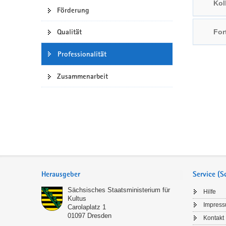
Kol
Förderung
a
n
v
Qualität
For
i
g
Professionalität
a
t
Zusammenarbeit
i
o
n
Service
Herausgeber
Service (
Sächsisches Staatsministerium für
Hilfe
Kultus
Impres
Carolaplatz 1
01097
Dresden
Kontakt