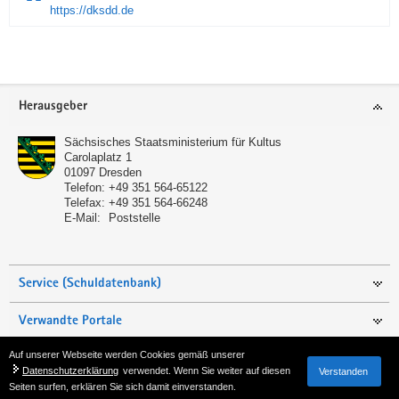
https://dksdd.de
Service
Herausgeber
Sächsisches Staatsministerium für Kultus
Carolaplatz 1
01097
Dresden
Telefon:
+49 351 564-65122
Telefax:
+49 351 564-66248
E-Mail:
Poststelle
Service (Schuldatenbank)
Verwandte Portale
Auf unserer Webseite werden Cookies gemäß unserer
Seite empfehlen
Datenschutzerklärung
verwendet. Wenn Sie weiter auf diesen
Verstanden
Seiten surfen, erklären Sie sich damit einverstanden.