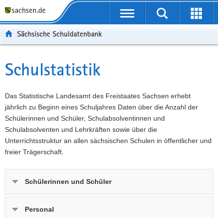
P
Portalübergreifende
o
P
Navigation
Suche
Erweit
r
o
H
starten
öffnen
Sächsische Schuldatenbank
t
r
a
W
a
t
u
e
S
l
a
p
i
e
Schulstatistik
Hauptinhalt
ü
l
t
t
r
b
n
i
e
v
e
a
n
r
i
Das Statistische Landesamt des Freistaates Sachsen erhebt
r
v
h
e
c
jährlich zu Beginn eines Schuljahres Daten über die Anzahl der
g
i
a
I
e
Schülerinnen und Schüler, Schulabsolventinnen und
r
g
l
n
Schulabsolventen und Lehrkräften sowie über die
e
a
t
f
Unterrichtsstruktur an allen sächsischen Schulen in öffentlicher und
i
t
o
freier Trägerschaft.
f
i
r
e
o
m
Schülerinnen und Schüler
n
n
a
d
t
e
i
Personal
N
o