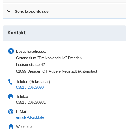
a
n
Schulabschlüsse
v
i
g
Weitere
a
Kontakt
Information
t
i
Besucheradresse:
o
Gymnasium "Dreikönigschule" Dresden
n
Louisenstraße 42
01099 Dresden OT Äußere Neustadt (Antonstadt)
Telefon (Sekretariat):
0351 / 20629090
Telefax:
0351 / 206290931
E-Mail:
email@dksdd.de
Webseite: