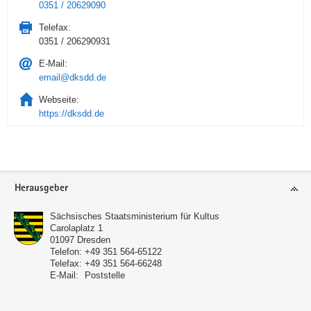
0351 / 20629090
Telefax:
0351 / 206290931
E-Mail:
email@dksdd.de
Webseite:
https://dksdd.de
Service
Herausgeber
Sächsisches Staatsministerium für Kultus
Carolaplatz 1
01097
Dresden
Telefon:
+49 351 564-65122
Telefax:
+49 351 564-66248
E-Mail:
Poststelle