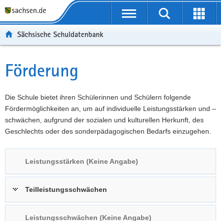
P
Portalübergreifende
o
P
Navigation
Suche
Erweit
r
o
H
starten
öffnen
Sächsische Schuldatenbank
t
r
a
W
a
t
u
e
S
l
a
p
i
e
Förderung
Hauptinhalt
ü
l
t
t
r
b
n
i
e
v
e
a
n
r
i
Die Schule bietet ihren Schülerinnen und Schülern folgende
r
v
h
e
c
Fördermöglichkeiten an, um auf individuelle Leistungsstärken und –
g
i
a
I
e
schwächen, aufgrund der sozialen und kulturellen Herkunft, des
r
g
l
n
Geschlechts oder des sonderpädagogischen Bedarfs einzugehen.
e
a
t
f
i
t
o
Leistungsstärken (Keine Angabe)
f
i
r
e
o
m
n
n
a
Teilleistungsschwächen
d
t
e
i
Leistungsschwächen (Keine Angabe)
N
o