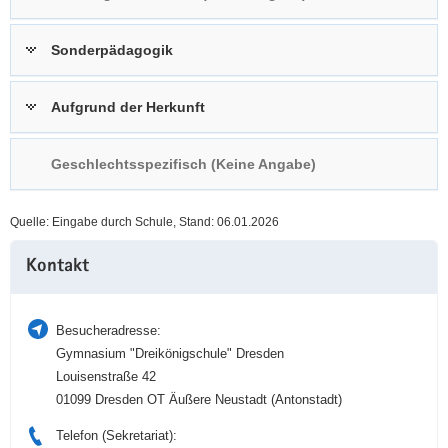
a
n
v
Sonderpädagogik
i
g
Aufgrund der Herkunft
a
t
i
Geschlechtsspezifisch (Keine Angabe)
o
n
Quelle: Eingabe durch Schule, Stand: 06.01.2026
Weitere
Kontakt
Information
Besucheradresse:
Gymnasium "Dreikönigschule" Dresden
Louisenstraße 42
01099 Dresden OT Äußere Neustadt (Antonstadt)
Telefon (Sekretariat):