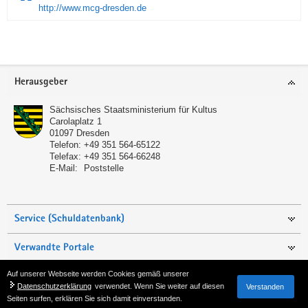
http://www.mcg-dresden.de
Service
Herausgeber
Sächsisches Staatsministerium für Kultus
Carolaplatz 1
01097
Dresden
Telefon:
+49 351 564-65122
Telefax:
+49 351 564-66248
E-Mail:
Poststelle
Service (Schuldatenbank)
Verwandte Portale
Auf unserer Webseite werden Cookies gemäß unserer
Seite empfehlen
Datenschutzerklärung
verwendet. Wenn Sie weiter auf diesen
Verstanden
Seiten surfen, erklären Sie sich damit einverstanden.