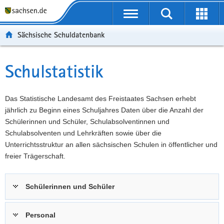
P
Portalübergreifende
o
P
Navigation
Suche
Erweit
r
o
H
starten
öffnen
Sächsische Schuldatenbank
t
r
a
W
a
t
u
e
S
l
a
p
i
e
Schulstatistik
Hauptinhalt
ü
l
t
t
r
b
n
i
e
v
e
a
n
r
i
Das Statistische Landesamt des Freistaates Sachsen erhebt
r
v
h
e
c
jährlich zu Beginn eines Schuljahres Daten über die Anzahl der
g
i
a
I
e
Schülerinnen und Schüler, Schulabsolventinnen und
r
g
l
n
Schulabsolventen und Lehrkräften sowie über die
e
a
t
f
Unterrichtsstruktur an allen sächsischen Schulen in öffentlicher und
i
t
o
freier Trägerschaft.
f
i
r
e
o
m
Schülerinnen und Schüler
n
n
a
d
t
e
i
Personal
N
o