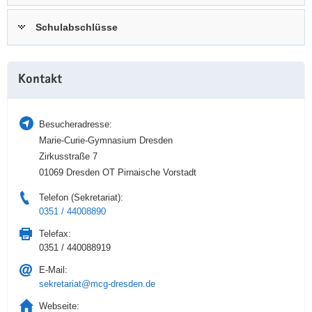
a
n
Schulabschlüsse
v
i
g
Weitere
a
Kontakt
Information
t
i
Besucheradresse:
o
Marie-Curie-Gymnasium Dresden
n
Zirkusstraße 7
01069 Dresden OT Pirnaische Vorstadt
Telefon (Sekretariat):
0351 / 44008890
Telefax:
0351 / 440088919
E-Mail:
sekretariat@mcg-dresden.de
Webseite: