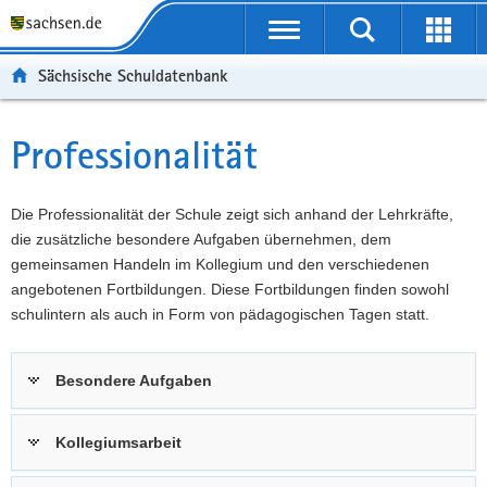
P
Portalübergreifende
o
P
Navigation
Suche
Erweit
r
o
H
starten
öffnen
Sächsische Schuldatenbank
t
r
a
W
a
t
u
e
S
l
a
p
i
e
Professionalität
Hauptinhalt
ü
l
t
t
r
b
n
i
e
v
e
a
n
r
i
Die Professionalität der Schule zeigt sich anhand der Lehrkräfte,
r
v
h
e
c
die zusätzliche besondere Aufgaben übernehmen, dem
g
i
a
I
e
gemeinsamen Handeln im Kollegium und den verschiedenen
r
g
l
n
angebotenen Fortbildungen. Diese Fortbildungen finden sowohl
e
a
t
f
schulintern als auch in Form von pädagogischen Tagen statt.
i
t
o
f
i
r
Besondere Aufgaben
e
o
m
n
n
a
d
t
Kollegiumsarbeit
e
i
N
o