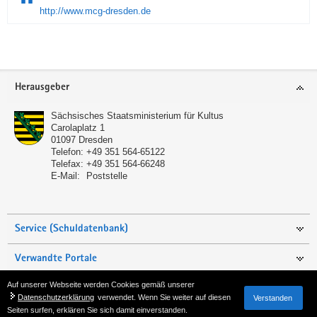
http://www.mcg-dresden.de
Service
Herausgeber
Sächsisches Staatsministerium für Kultus
Carolaplatz 1
01097
Dresden
Telefon:
+49 351 564-65122
Telefax:
+49 351 564-66248
E-Mail:
Poststelle
Service (Schuldatenbank)
Verwandte Portale
Auf unserer Webseite werden Cookies gemäß unserer
Seite empfehlen
Datenschutzerklärung
verwendet. Wenn Sie weiter auf diesen
Verstanden
Seiten surfen, erklären Sie sich damit einverstanden.