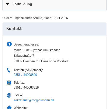
Fortbildung
a
n
v
i
Quelle: Eingabe durch Schule, Stand: 08.01.2026
g
Weitere
a
Kontakt
Information
t
i
o
Besucheradresse:
n
Marie-Curie-Gymnasium Dresden
Zirkusstraße 7
01069 Dresden OT Pirnaische Vorstadt
Telefon (Sekretariat):
0351 / 44008890
Telefax:
0351 / 440088919
E-Mail:
sekretariat@mcg-dresden.de
Webseite: