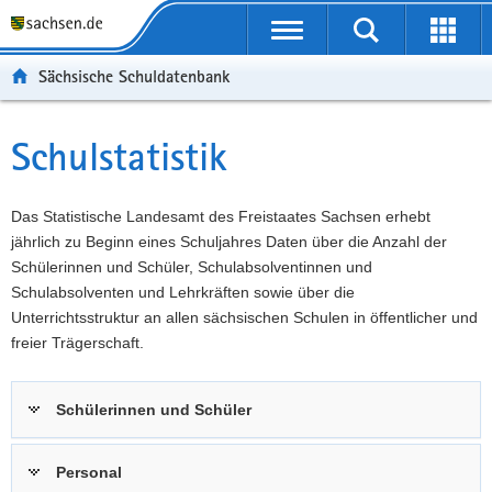
P
Portalübergreifende
o
P
Navigation
Suche
Erweit
r
o
H
starten
öffnen
Sächsische Schuldatenbank
t
r
a
W
a
t
u
e
S
l
a
p
i
e
Schulstatistik
Hauptinhalt
ü
l
t
t
r
b
n
i
e
v
e
a
n
r
i
Das Statistische Landesamt des Freistaates Sachsen erhebt
r
v
h
e
c
jährlich zu Beginn eines Schuljahres Daten über die Anzahl der
g
i
a
I
e
Schülerinnen und Schüler, Schulabsolventinnen und
r
g
l
n
Schulabsolventen und Lehrkräften sowie über die
e
a
t
f
Unterrichtsstruktur an allen sächsischen Schulen in öffentlicher und
i
t
o
freier Trägerschaft.
f
i
r
e
o
m
Schülerinnen und Schüler
n
n
a
d
t
e
i
Personal
N
o