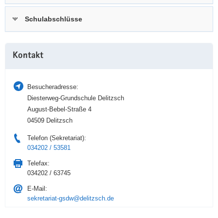
a
n
Schulabschlüsse
v
i
g
Weitere
a
Kontakt
Information
t
i
Besucheradresse:
o
Diesterweg-Grundschule Delitzsch
n
August-Bebel-Straße 4
04509 Delitzsch
Telefon (Sekretariat):
034202 / 53581
Telefax:
034202 / 63745
E-Mail:
sekretariat-gsdw@delitzsch.de