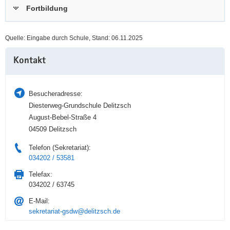
Fortbildung
a
n
v
i
Quelle: Eingabe durch Schule, Stand: 06.11.2025
g
Weitere
a
Kontakt
Information
t
i
o
Besucheradresse:
n
Diesterweg-Grundschule Delitzsch
August-Bebel-Straße 4
04509 Delitzsch
Telefon (Sekretariat):
034202 / 53581
Telefax:
034202 / 63745
E-Mail:
sekretariat-gsdw@delitzsch.de