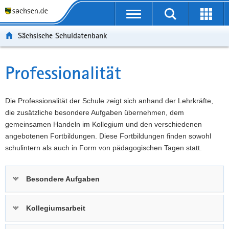
P
Portalübergreifende
o
P
Navigation
Suche
Erweit
r
o
H
starten
öffnen
Sächsische Schuldatenbank
t
r
a
W
a
t
u
e
S
l
a
p
i
e
Professionalität
Hauptinhalt
ü
l
t
t
r
b
n
i
e
v
e
a
n
r
i
Die Professionalität der Schule zeigt sich anhand der Lehrkräfte,
r
v
h
e
c
die zusätzliche besondere Aufgaben übernehmen, dem
g
i
a
I
e
gemeinsamen Handeln im Kollegium und den verschiedenen
r
g
l
n
angebotenen Fortbildungen. Diese Fortbildungen finden sowohl
e
a
t
f
schulintern als auch in Form von pädagogischen Tagen statt.
i
t
o
f
i
r
Besondere Aufgaben
e
o
m
n
n
a
d
t
Kollegiumsarbeit
e
i
N
o