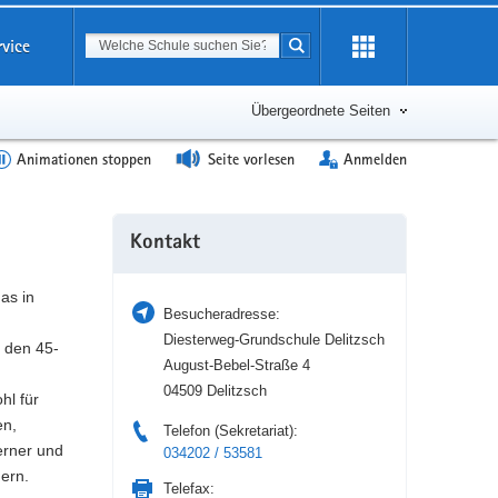
Suchbegriff
rvice
Suche starten
Erweiterung
öffnen
Übergeordnete Seiten
Animationen stoppen
Seite vorlesen
Anmelden
Weitere
Kontakt
Information
as in
Besucheradresse:
Diesterweg-Grundschule Delitzsch
 den 45-
August-Bebel-Straße 4
04509 Delitzsch
hl für
en,
Telefon (Sekretariat):
erner und
034202 / 53581
gern.
Telefax: